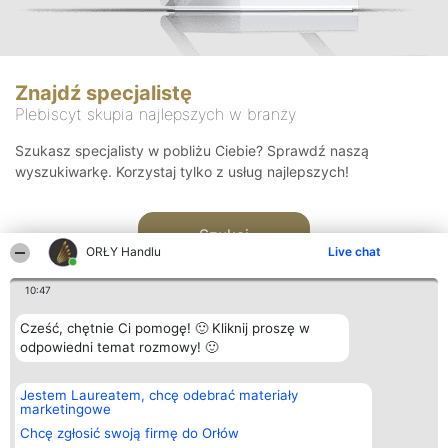
Znajdź specjalistę
Plebiscyt skupia najlepszych w branży
Szukasz specjalisty w pobliżu Ciebie? Sprawdź naszą
wyszukiwarkę. Korzystaj tylko z usług najlepszych!
Szukaj
ORŁY Handlu
Live chat
10:47
Cześć, chętnie Ci pomogę! 🙂 Kliknij proszę w
odpowiedni temat rozmowy! 🙂
Organizator plebiscytu
Plebiscyt
Kontakt
Jestem Laureatem, chcę odebrać materiały
Bright Side Solutions sp. z o.
Laureaci
Kontakt
marketingowe
o. sp. k.
Lista
ul. Ruska 22
wszystkich
Chcę zgłosić swoją firmę do Orłów
Wrocław 50-079
Laureatów