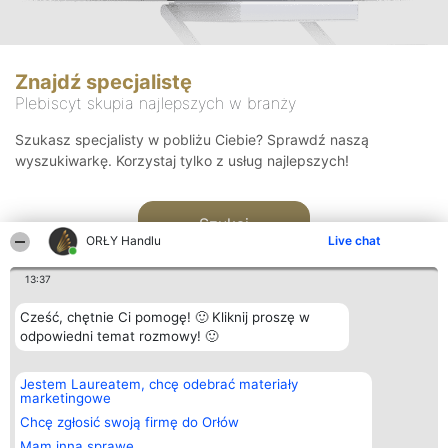
Znajdź specjalistę
Plebiscyt skupia najlepszych w branży
Szukasz specjalisty w pobliżu Ciebie? Sprawdź naszą
wyszukiwarkę. Korzystaj tylko z usług najlepszych!
Szukaj
ORŁY Handlu
Live chat
13:37
Cześć, chętnie Ci pomogę! 🙂 Kliknij proszę w
odpowiedni temat rozmowy! 🙂
Organizator plebiscytu
Plebiscyt
Kontakt
Jestem Laureatem, chcę odebrać materiały
Bright Side Solutions sp. z o.
Laureaci
Kontakt
marketingowe
o. sp. k.
Lista
ul. Ruska 22
wszystkich
Chcę zgłosić swoją firmę do Orłów
Wrocław 50-079
Laureatów
Mam inną sprawę
KRS 0000749100 | Regon
Zasady