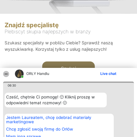
Znajdź specjalistę
Plebiscyt skupia najlepszych w branży
Szukasz specjalisty w pobliżu Ciebie? Sprawdź naszą
wyszukiwarkę. Korzystaj tylko z usług najlepszych!
Szukaj
ORŁY Handlu
Live chat
06:30
Cześć, chętnie Ci pomogę! 🙂 Kliknij proszę w
odpowiedni temat rozmowy! 🙂
Organizator plebiscytu
Plebiscyt
Kontakt
Jestem Laureatem, chcę odebrać materiały
Bright Side Solutions sp. z o.
Laureaci
Kontakt
marketingowe
o. sp. k.
Lista
ul. Ruska 22
wszystkich
Chcę zgłosić swoją firmę do Orłów
Wrocław 50-079
Laureatów
Mam inną sprawę
KRS 0000749100 | Regon
Zasady