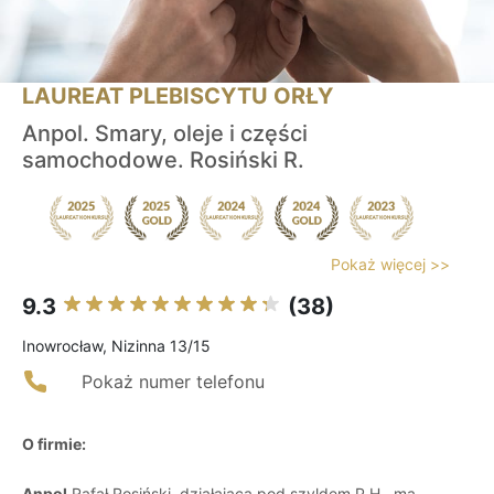
LAUREAT PLEBISCYTU ORŁY
Anpol. Smary, oleje i części
samochodowe. Rosiński R.
Pokaż więcej >>
9.3
(38)
Inowrocław, Nizinna 13/15
Pokaż numer telefonu
O firmie:
Anpol
Rafał Rosiński, działająca pod szyldem P.H., ma