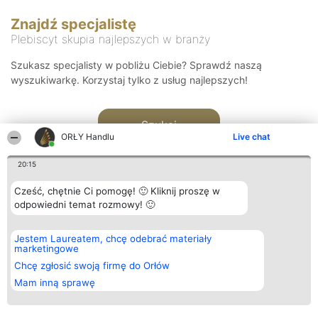
Znajdź specjalistę
Plebiscyt skupia najlepszych w branży
Szukasz specjalisty w pobliżu Ciebie? Sprawdź naszą
wyszukiwarkę. Korzystaj tylko z usług najlepszych!
Szukaj
ORŁY Handlu
Live chat
20:15
Cześć, chętnie Ci pomogę! 🙂 Kliknij proszę w
odpowiedni temat rozmowy! 🙂
Organizator plebiscytu
Plebiscyt
Kontakt
Jestem Laureatem, chcę odebrać materiały
Bright Side Solutions sp. z o.
Laureaci
Kontakt
marketingowe
o. sp. k.
Lista
ul. Ruska 22
wszystkich
Chcę zgłosić swoją firmę do Orłów
Wrocław 50-079
Laureatów
Mam inną sprawę
KRS 0000749100 | Regon
Zasady
381313360 | NIP 8943132676
Regulamin
+48 508 492 400
Polityka
Prywatności