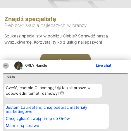
Znajdź specjalistę
Plebiscyt skupia najlepszych w branży
Szukasz specjalisty w pobliżu Ciebie? Sprawdź naszą
wyszukiwarkę. Korzystaj tylko z usług najlepszych!
Szukaj
ORŁY Handlu
Live chat
04:16
Cześć, chętnie Ci pomogę! 🙂 Kliknij proszę w
odpowiedni temat rozmowy! 🙂
Organizator plebiscytu
Plebiscyt
Kontakt
Jestem Laureatem, chcę odebrać materiały
Bright Side Solutions sp. z o.
Laureaci
Kontakt
marketingowe
o. sp. k.
Lista
ul. Ruska 22
wszystkich
Chcę zgłosić swoją firmę do Orłów
Wrocław 50-079
Laureatów
Mam inną sprawę
KRS 0000749100 | Regon
Zasady
381313360 | NIP 8943132676
Regulamin