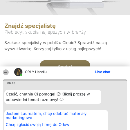
Znajdź specjalistę
Plebiscyt skupia najlepszych w branży
Szukasz specjalisty w pobliżu Ciebie? Sprawdź naszą
wyszukiwarkę. Korzystaj tylko z usług najlepszych!
Szukaj
ORŁY Handlu
Live chat
06:43
Cześć, chętnie Ci pomogę! 🙂 Kliknij proszę w
odpowiedni temat rozmowy! 🙂
Organizator plebiscytu
Plebiscyt
Kontakt
Jestem Laureatem, chcę odebrać materiały
Bright Side Solutions sp. z o.
Laureaci
Kontakt
marketingowe
o. sp. k.
Lista
ul. Ruska 22
wszystkich
Chcę zgłosić swoją firmę do Orłów
Wrocław 50-079
Laureatów