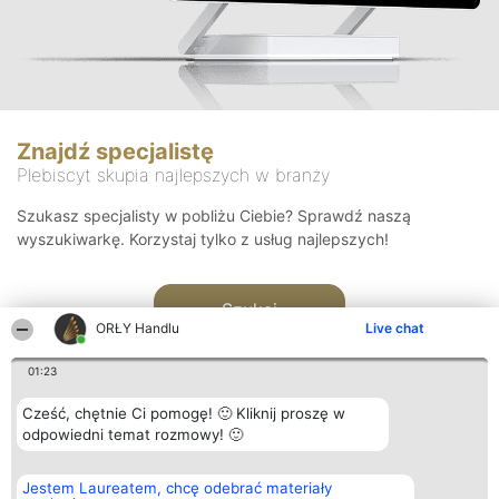
Znajdź specjalistę
Plebiscyt skupia najlepszych w branży
Szukasz specjalisty w pobliżu Ciebie? Sprawdź naszą
wyszukiwarkę. Korzystaj tylko z usług najlepszych!
Szukaj
ORŁY Handlu
Live chat
01:23
Cześć, chętnie Ci pomogę! 🙂 Kliknij proszę w
odpowiedni temat rozmowy! 🙂
Organizator plebiscytu
Plebiscyt
Kontakt
Jestem Laureatem, chcę odebrać materiały
Bright Side Solutions sp. z o.
Laureaci
Kontakt