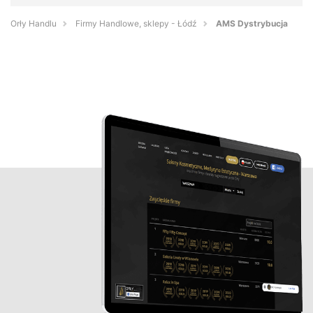
Orły Handlu
Firmy Handlowe, sklepy - Łódź
AMS Dystrybucja