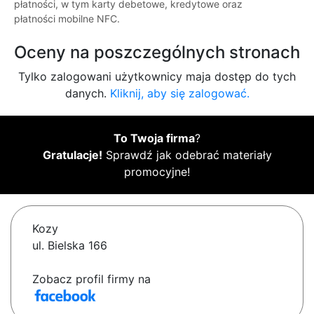
płatności, w tym karty debetowe, kredytowe oraz
płatności mobilne NFC.
Oceny na poszczególnych stronach
Tylko zalogowani użytkownicy maja dostęp do tych
danych.
Kliknij, aby się zalogować.
To Twoja firma
?
Gratulacje!
Sprawdź jak odebrać materiały
promocyjne!
Kozy
ul. Bielska 166
Zobacz profil firmy na