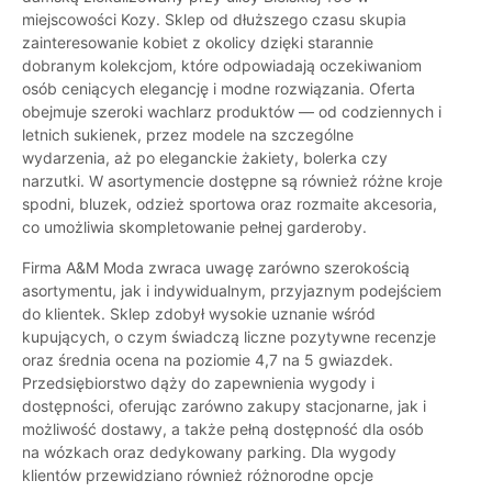
miejscowości Kozy. Sklep od dłuższego czasu skupia
zainteresowanie kobiet z okolicy dzięki starannie
dobranym kolekcjom, które odpowiadają oczekiwaniom
osób ceniących elegancję i modne rozwiązania. Oferta
obejmuje szeroki wachlarz produktów — od codziennych i
letnich sukienek, przez modele na szczególne
wydarzenia, aż po eleganckie żakiety, bolerka czy
narzutki. W asortymencie dostępne są również różne kroje
spodni, bluzek, odzież sportowa oraz rozmaite akcesoria,
co umożliwia skompletowanie pełnej garderoby.
Firma A&M Moda zwraca uwagę zarówno szerokością
asortymentu, jak i indywidualnym, przyjaznym podejściem
do klientek. Sklep zdobył wysokie uznanie wśród
kupujących, o czym świadczą liczne pozytywne recenzje
oraz średnia ocena na poziomie 4,7 na 5 gwiazdek.
Przedsiębiorstwo dąży do zapewnienia wygody i
dostępności, oferując zarówno zakupy stacjonarne, jak i
możliwość dostawy, a także pełną dostępność dla osób
na wózkach oraz dedykowany parking. Dla wygody
klientów przewidziano również różnorodne opcje