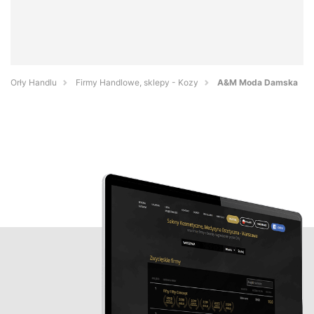
Orły Handlu
Firmy Handlowe, sklepy - Kozy
A&M Moda Damska