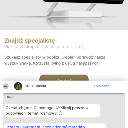
Znajdź specjalistę
Plebiscyt skupia najlepszych w branży
Szukasz specjalisty w pobliżu Ciebie? Sprawdź naszą
wyszukiwarkę. Korzystaj tylko z usług najlepszych!
Szukaj
ORŁY Handlu
Live chat
04:01
Cześć, chętnie Ci pomogę! 🙂 Kliknij proszę w
odpowiedni temat rozmowy! 🙂
Organizator plebiscytu
Plebiscyt
Kontakt
Jestem Laureatem, chcę odebrać materiały
Bright Side Solutions sp. z o.
Laureaci
Kontakt