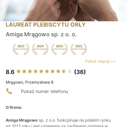
LAUREAT PLEBISCYTU ORŁY
Amiga Mrągowo sp. z o. o.
Pokaż więcej >>
8.6
(36)
Mrągowo, Przemysłowa 8
Pokaż numer telefonu
O firmie:
Amiga Mrągowo
sp. z o.o. funkcjonuje na polskim rynku
od 2012 roku i jest uznawana za zaufanego partnera w