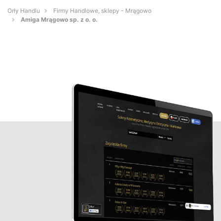
Orły Handlu
Firmy Handlowe, sklepy - Mrągowo
Amiga Mrągowo sp. z o. o.