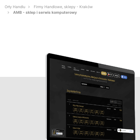
Orły Handlu
Firmy Handlowe, sklepy - Kraków
AMB - sklep i serwis komputerowy