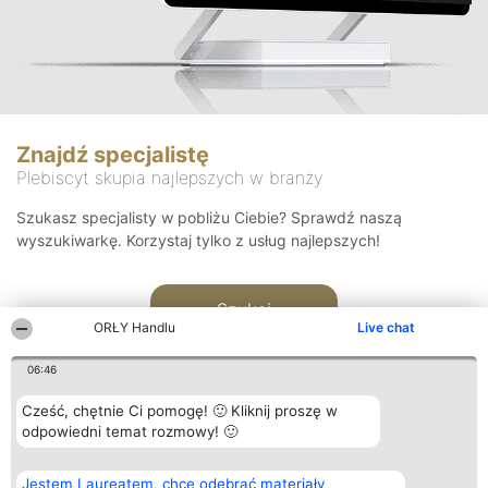
Znajdź specjalistę
Plebiscyt skupia najlepszych w branży
Szukasz specjalisty w pobliżu Ciebie? Sprawdź naszą
wyszukiwarkę. Korzystaj tylko z usług najlepszych!
Szukaj
ORŁY Handlu
Live chat
06:46
Cześć, chętnie Ci pomogę! 🙂 Kliknij proszę w
odpowiedni temat rozmowy! 🙂
Organizator plebiscytu
Plebiscyt
Kontakt
Jestem Laureatem, chcę odebrać materiały
Bright Side Solutions sp. z o.
Laureaci
Kontakt