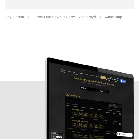
Orły Handlu
Firmy Handlowe, sklepy - Zaniemyśl
AlkoShop