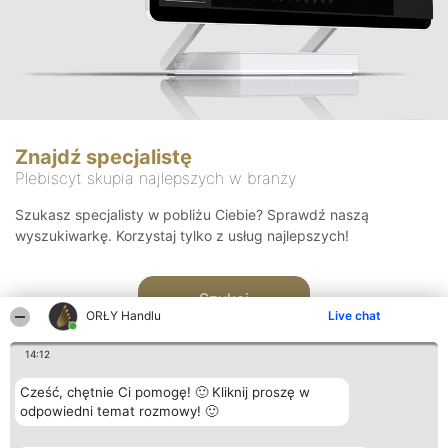
Znajdź specjalistę
Plebiscyt skupia najlepszych w branży
Szukasz specjalisty w pobliżu Ciebie? Sprawdź naszą
wyszukiwarkę. Korzystaj tylko z usług najlepszych!
Szukaj
ORŁY Handlu
Live chat
14:12
Cześć, chętnie Ci pomogę! 🙂 Kliknij proszę w
odpowiedni temat rozmowy! 🙂
Organizator plebiscytu
Plebiscyt
Kontakt