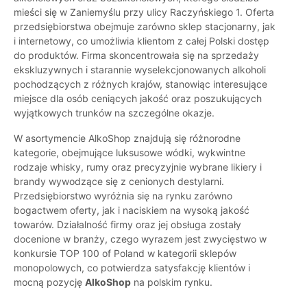
mieści się w Zaniemyślu przy ulicy Raczyńskiego 1. Oferta
przedsiębiorstwa obejmuje zarówno sklep stacjonarny, jak
i internetowy, co umożliwia klientom z całej Polski dostęp
do produktów. Firma skoncentrowała się na sprzedaży
ekskluzywnych i starannie wyselekcjonowanych alkoholi
pochodzących z różnych krajów, stanowiąc interesujące
miejsce dla osób ceniących jakość oraz poszukujących
wyjątkowych trunków na szczególne okazje.
W asortymencie AlkoShop znajdują się różnorodne
kategorie, obejmujące luksusowe wódki, wykwintne
rodzaje whisky, rumy oraz precyzyjnie wybrane likiery i
brandy wywodzące się z cenionych destylarni.
Przedsiębiorstwo wyróżnia się na rynku zarówno
bogactwem oferty, jak i naciskiem na wysoką jakość
towarów. Działalność firmy oraz jej obsługa zostały
docenione w branży, czego wyrazem jest zwycięstwo w
konkursie TOP 100 of Poland w kategorii sklepów
monopolowych, co potwierdza satysfakcję klientów i
mocną pozycję
AlkoShop
na polskim rynku.