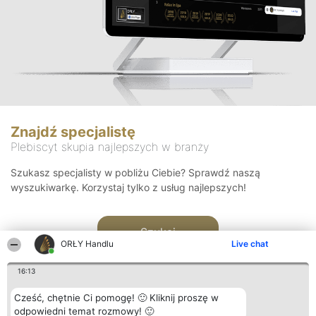
Znajdź specjalistę
Plebiscyt skupia najlepszych w branży
Szukasz specjalisty w pobliżu Ciebie? Sprawdź naszą
wyszukiwarkę. Korzystaj tylko z usług najlepszych!
Szukaj
ORŁY Handlu
Live chat
16:13
Cześć, chętnie Ci pomogę! 🙂 Kliknij proszę w
odpowiedni temat rozmowy! 🙂