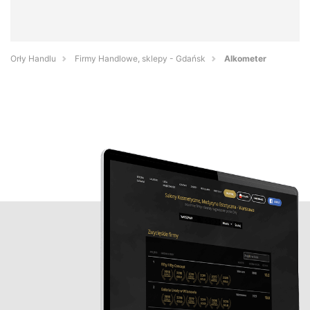
Orły Handlu
Firmy Handlowe, sklepy - Gdańsk
Alkometer