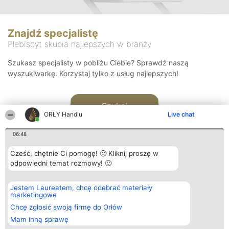
Znajdź specjalistę
Plebiscyt skupia najlepszych w branży
Szukasz specjalisty w pobliżu Ciebie? Sprawdź naszą
wyszukiwarkę. Korzystaj tylko z usług najlepszych!
Szukaj
ORŁY Handlu
Live chat
06:48
Cześć, chętnie Ci pomogę! 🙂 Kliknij proszę w
odpowiedni temat rozmowy! 🙂
Organizator plebiscytu
Plebiscyt
Kontakt
Jestem Laureatem, chcę odebrać materiały
Bright Side Solutions sp. z o.
Laureaci
Kontakt
marketingowe
o. sp. k.
Lista
ul. Ruska 22
wszystkich
Chcę zgłosić swoją firmę do Orłów
Wrocław 50-079
Laureatów
Mam inną sprawę
KRS 0000749100 | Regon
Zasady
381313360 | NIP 8943132676
Regulamin