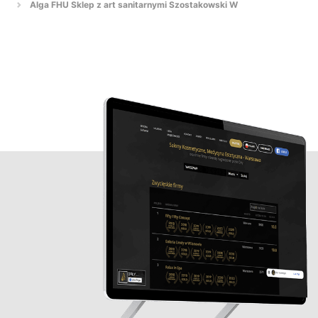
Alga FHU Sklep z art sanitarnymi Szostakowski W