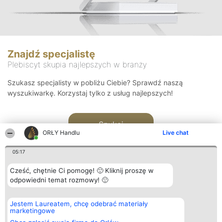
Znajdź specjalistę
Plebiscyt skupia najlepszych w branży
Szukasz specjalisty w pobliżu Ciebie? Sprawdź naszą
wyszukiwarkę. Korzystaj tylko z usług najlepszych!
Szukaj
ORŁY Handlu
Live chat
05:17
Cześć, chętnie Ci pomogę! 🙂 Kliknij proszę w
odpowiedni temat rozmowy! 🙂
Organizator plebiscytu
Plebiscyt
Kontakt
Jestem Laureatem, chcę odebrać materiały
Bright Side Solutions sp. z o.
Laureaci
Kontakt
marketingowe
o. sp. k.
Lista
ul. Ruska 22
wszystkich