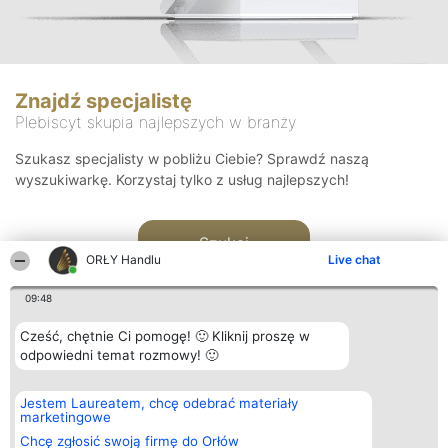
Znajdź specjalistę
Plebiscyt skupia najlepszych w branży
Szukasz specjalisty w pobliżu Ciebie? Sprawdź naszą
wyszukiwarkę. Korzystaj tylko z usług najlepszych!
Szukaj
ORŁY Handlu
Live chat
09:48
Cześć, chętnie Ci pomogę! 🙂 Kliknij proszę w
odpowiedni temat rozmowy! 🙂
Organizator plebiscytu
Plebiscyt
Kontakt
Jestem Laureatem, chcę odebrać materiały
Bright Side Solutions sp. z o.
Laureaci
Kontakt
marketingowe
o. sp. k.
Lista
ul. Ruska 22
wszystkich
Chcę zgłosić swoją firmę do Orłów