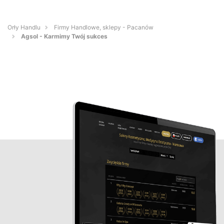
Orły Handlu
Firmy Handlowe, sklepy - Pacanów
Agsol - Karmimy Twój sukces