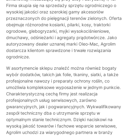
Firma skupia się na sprzedaży sprzętu ogrodniczego o
wysokiej jakości oraz szerokiej gamy akcesoriów
przeznaczonych do pielęgnacji terenów zielonych. Oferta
obejmuje różnorodne kosiarki, pilarki, kosy, traktorki
ogrodowe, glebogryzarki, myjki wysokociśnieniowe,
dmuchawy, odśnieżarki i agregaty prądotwórcze. Jako
autoryzowany dealer uznanej marki Oleo-Mac, Agrolim
dostarcza klientom sprawdzone i trwałe rozwiązania
ogrodnicze.
W asortymencie sklepu znaleźć można również bogaty
wybór dodatków, takich jak folie, tkaniny, siatki, a także
profesjonalne nawozy i preparaty ochrony roślin, co
umożliwia kompleksowe wyposażenie w jednym punkcie.
Charakterystyczną cechą firmy jest realizacja
profesjonalnych usług serwisowych, zarówno
gwarancyjnych, jak i pogwarancyjnych. Wykwalifikowany
zespół techniczny dba o utrzymanie sprzętu w
optymalnym stanie technicznym. Dzięki naciskowi na
wysoką jakość towarów i fachowe wsparcie serwisowe,
Agrolim uchodzi za wiarygodnego partnera w branży