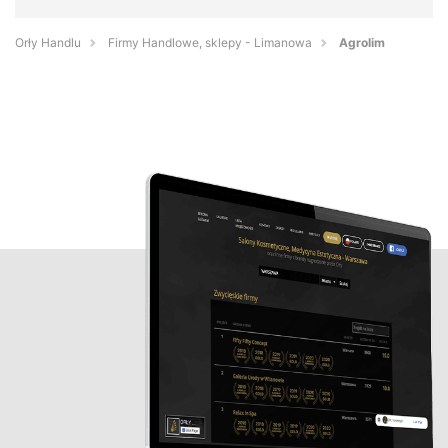
Orły Handlu
Firmy Handlowe, sklepy - Limanowa
Agrolim