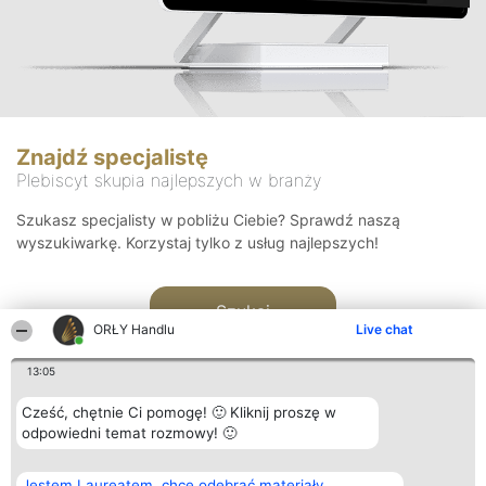
Znajdź specjalistę
Plebiscyt skupia najlepszych w branży
Szukasz specjalisty w pobliżu Ciebie? Sprawdź naszą
wyszukiwarkę. Korzystaj tylko z usług najlepszych!
Szukaj
ORŁY Handlu
Live chat
13:05
Cześć, chętnie Ci pomogę! 🙂 Kliknij proszę w
odpowiedni temat rozmowy! 🙂
Organizator plebiscytu
Plebiscyt
Kontakt
Jestem Laureatem, chcę odebrać materiały