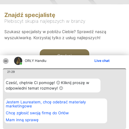
Znajdź specjalistę
Plebiscyt skupia najlepszych w branży
Szukasz specjalisty w pobliżu Ciebie? Sprawdź naszą
wyszukiwarkę. Korzystaj tylko z usług najlepszych!
Szukaj
ORŁY Handlu
Live chat
21:29
Cześć, chętnie Ci pomogę! 🙂 Kliknij proszę w
odpowiedni temat rozmowy! 🙂
Organizator plebiscytu
Plebiscyt
Kontakt
Jestem Laureatem, chcę odebrać materiały
Bright Side Solutions sp. z o.
Laureaci
Kontakt
marketingowe
o. sp. k.
Lista
ul. Ruska 22
wszystkich
Chcę zgłosić swoją firmę do Orłów
Wrocław 50-079
Laureatów
Mam inną sprawę
KRS 0000749100 | Regon
Zasady
381313360 | NIP 8943132676
Regulamin
+48 508 492 400
Polityka