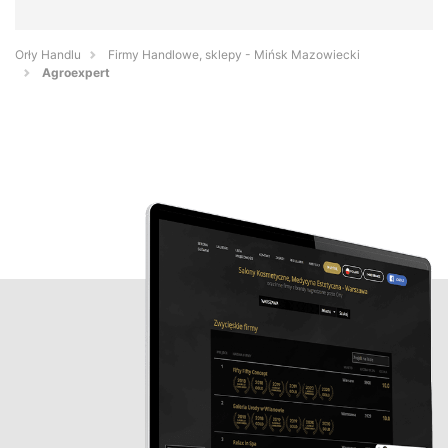
Orły Handlu
Firmy Handlowe, sklepy - Mińsk Mazowiecki
Agroexpert