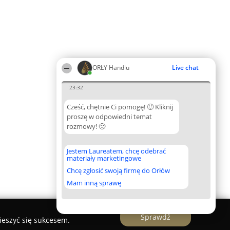
ORŁY Handlu
Live chat
23:32
Cześć, chętnie Ci pomogę! 🙂 Kliknij
proszę w odpowiedni temat
rozmowy! 🙂
Jestem Laureatem, chcę odebrać
materiały marketingowe
Chcę zgłosić swoją firmę do Orłów
Mam inną sprawę
Sprawdź
ieszyć się sukcesem.