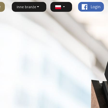
ę
Login
Inne branże