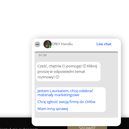
ORŁY Handlu
Live chat
01:30
Cześć, chętnie Ci pomogę! 🙂 Kliknij
proszę w odpowiedni temat
rozmowy! 🙂
Jestem Laureatem, chcę odebrać
materiały marketingowe
Chcę zgłosić swoją firmę do Orłów
Mam inną sprawę
Sprawdź