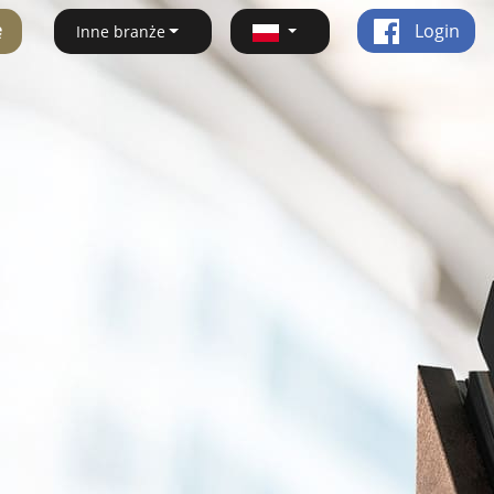
ę
Login
Inne branże