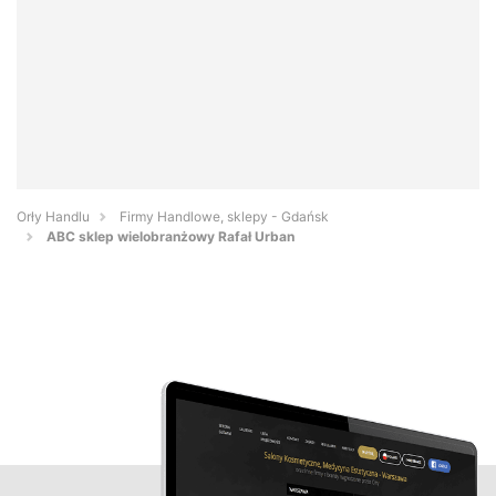
Orły Handlu
Firmy Handlowe, sklepy - Gdańsk
ABC sklep wielobranżowy Rafał Urban