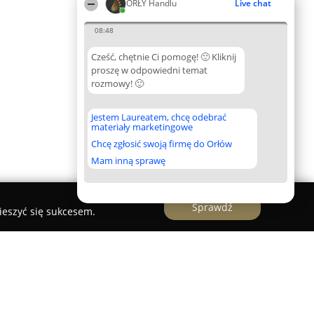
ORŁY Handlu
Live chat
08:48
Cześć, chętnie Ci pomogę! 🙂 Kliknij
proszę w odpowiedni temat
rozmowy! 🙂
Jestem Laureatem, chcę odebrać
materiały marketingowe
Chcę zgłosić swoją firmę do Orłów
Mam inną sprawę
Sprawdź
ieszyć się sukcesem.