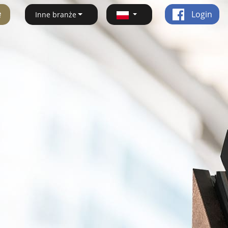
ę
Login
Inne branże