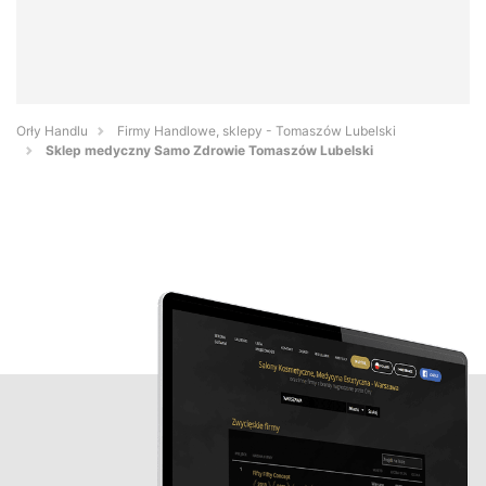
Orły Handlu
Firmy Handlowe, sklepy - Tomaszów Lubelski
Sklep medyczny Samo Zdrowie Tomaszów Lubelski