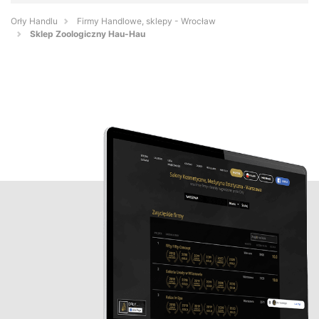
Orły Handlu
Firmy Handlowe, sklepy - Wrocław
Sklep Zoologiczny Hau-Hau