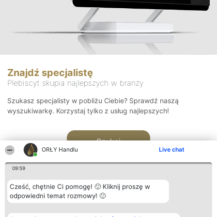
Znajdź specjalistę
Plebiscyt skupia najlepszych w branży
Szukasz specjalisty w pobliżu Ciebie? Sprawdź naszą
wyszukiwarkę. Korzystaj tylko z usług najlepszych!
Szukaj
ORŁY Handlu
Live chat
09:59
Cześć, chętnie Ci pomogę! 🙂 Kliknij proszę w
odpowiedni temat rozmowy! 🙂
Organizator plebiscytu
Plebiscyt
Kontakt