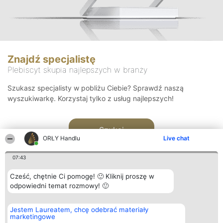
Znajdź specjalistę
Plebiscyt skupia najlepszych w branży
Szukasz specjalisty w pobliżu Ciebie? Sprawdź naszą
wyszukiwarkę. Korzystaj tylko z usług najlepszych!
Szukaj
ORŁY Handlu
Live chat
07:43
Cześć, chętnie Ci pomogę! 🙂 Kliknij proszę w
odpowiedni temat rozmowy! 🙂
Organizator plebiscytu
Plebiscyt
Kontakt
Jestem Laureatem, chcę odebrać materiały
Bright Side Solutions sp. z o.
Laureaci
Kontakt
marketingowe
o. sp. k.
Lista