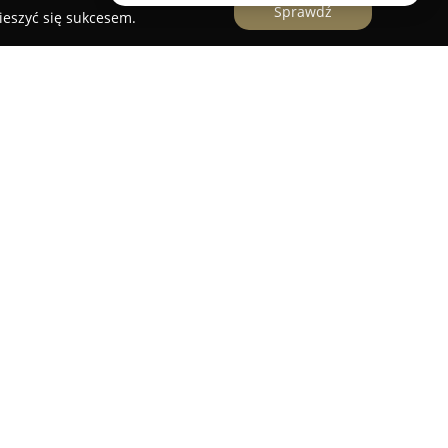
Sprawdź
ieszyć się sukcesem.
ibę w Brzesku przy ulicy Bagiennej 79,
 montażu stolarki otworowej oraz rozwiązań
ajduje się szeroka gama okien, drzwi oraz bram,
wariantach i mogą zostać dopasowane do
tów.
uje także nowoczesne panele, parkiety oraz
luzje fasadowe, markizy i pergole. GPQserwis
nkcjonalności i estetyki produktów, co przekłada
użytkowania budynków.
nad dziesięcioletnim doświadczeniem branżowym,