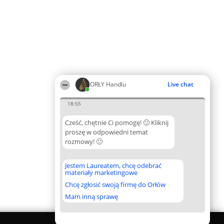
ORŁY Handlu
Live chat
18:55
Cześć, chętnie Ci pomogę! 🙂 Kliknij
proszę w odpowiedni temat
rozmowy! 🙂
Jestem Laureatem, chcę odebrać
materiały marketingowe
Chcę zgłosić swoją firmę do Orłów
Mam inną sprawę