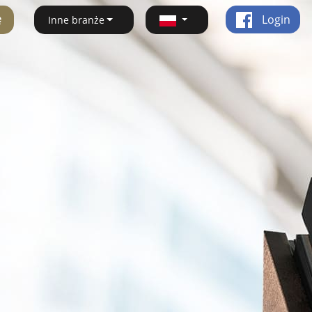
ę
Login
Inne branże