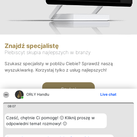
Znajdź specjalistę
Plebiscyt skupia najlepszych w branży
Szukasz specjalisty w pobliżu Ciebie? Sprawdź naszą
wyszukiwarkę. Korzystaj tylko z usług najlepszych!
Szukaj
ORŁY Handlu
Live chat
08:07
Cześć, chętnie Ci pomogę! 🙂 Kliknij proszę w
odpowiedni temat rozmowy! 🙂
Organizator plebiscytu
Plebiscyt
Kontakt