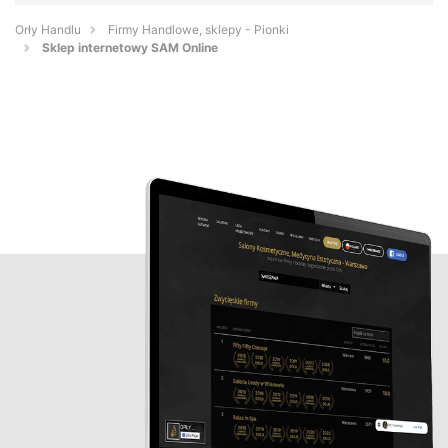
Orły Handlu
Firmy Handlowe, sklepy - Pionki
Sklep internetowy SAM Online