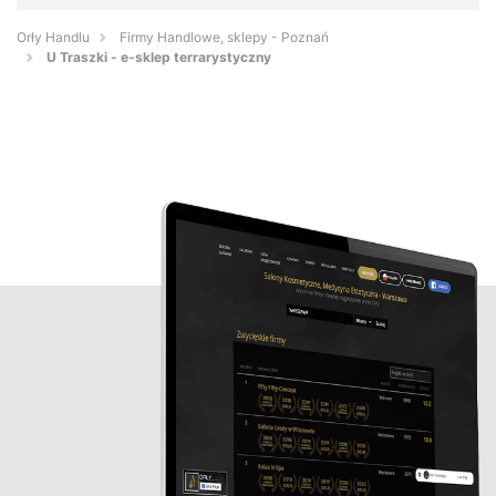
Orły Handlu
Firmy Handlowe, sklepy - Poznań
U Traszki - e-sklep terrarystyczny