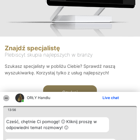
Znajdź specjalistę
Plebiscyt skupia najlepszych w branży
Szukasz specjalisty w pobliżu Ciebie? Sprawdź naszą
wyszukiwarkę. Korzystaj tylko z usług najlepszych!
Szukaj
ORŁY Handlu
Live chat
13:56
Cześć, chętnie Ci pomogę! 🙂 Kliknij proszę w
odpowiedni temat rozmowy! 🙂
Organizator plebiscytu
Plebiscyt
Kontakt