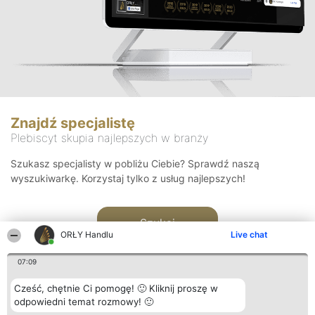
Znajdź specjalistę
Plebiscyt skupia najlepszych w branży
Szukasz specjalisty w pobliżu Ciebie? Sprawdź naszą
wyszukiwarkę. Korzystaj tylko z usług najlepszych!
Szukaj
ORŁY Handlu
Live chat
07:09
Cześć, chętnie Ci pomogę! 🙂 Kliknij proszę w
odpowiedni temat rozmowy! 🙂