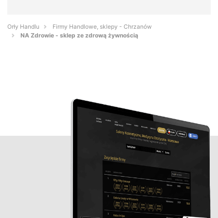
Orły Handlu
Firmy Handlowe, sklepy - Chrzanów
NA Zdrowie - sklep ze zdrową żywnością