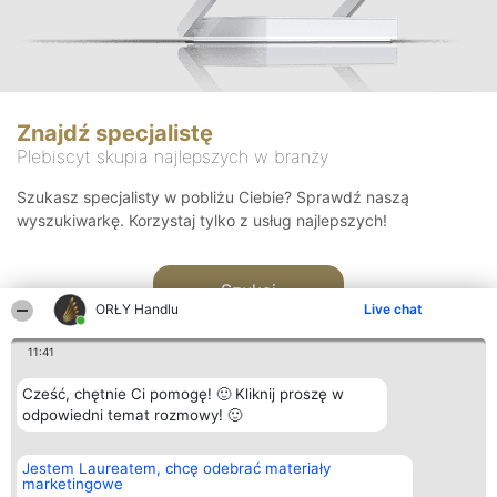
Znajdź specjalistę
Plebiscyt skupia najlepszych w branży
Szukasz specjalisty w pobliżu Ciebie? Sprawdź naszą
wyszukiwarkę. Korzystaj tylko z usług najlepszych!
Szukaj
ORŁY Handlu
Live chat
11:41
Cześć, chętnie Ci pomogę! 🙂 Kliknij proszę w
odpowiedni temat rozmowy! 🙂
Organizator plebiscytu
Plebiscyt
Kontakt
Jestem Laureatem, chcę odebrać materiały
Bright Side Solutions sp. z o.
Laureaci
Kontakt
marketingowe
o. sp. k.
Lista