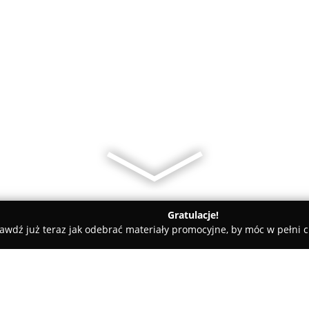
Gratulacje!
awdź już teraz jak odebrać materiały promocyjne, by móc w pełni c
Kolorowy Świat Dziecka FriendlyShop.pl Sklep OnLine