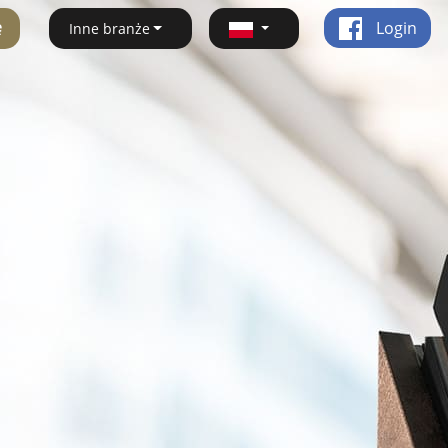
ę
Login
Inne branże