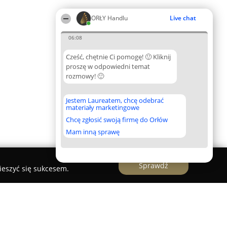
ORŁY Handlu
Live chat
06:08
Cześć, chętnie Ci pomogę! 🙂 Kliknij
proszę w odpowiedni temat
rozmowy! 🙂
Jestem Laureatem, chcę odebrać
materiały marketingowe
Chcę zgłosić swoją firmę do Orłów
Mam inną sprawę
Sprawdź
ieszyć się sukcesem.