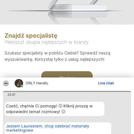
Znajdź specjalistę
Plebiscyt skupia najlepszych w branży
Szukasz specjalisty w pobliżu Ciebie? Sprawdź naszą
wyszukiwarkę. Korzystaj tylko z usług najlepszych!
Szukaj
ORŁY Handlu
Live chat
23:47
Cześć, chętnie Ci pomogę! 🙂 Kliknij proszę w
odpowiedni temat rozmowy! 🙂
Organizator plebiscytu
Plebiscyt
Kontakt
Jestem Laureatem, chcę odebrać materiały
Bright Side Solutions sp. z o.
Laureaci
Kontakt
marketingowe
o. sp. k.
Lista