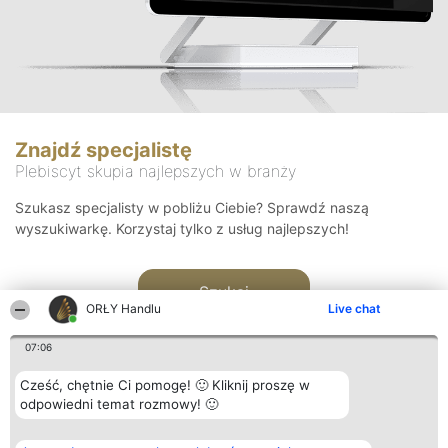
Znajdź specjalistę
Plebiscyt skupia najlepszych w branży
Szukasz specjalisty w pobliżu Ciebie? Sprawdź naszą
wyszukiwarkę. Korzystaj tylko z usług najlepszych!
Szukaj
ORŁY Handlu
Live chat
07:06
Cześć, chętnie Ci pomogę! 🙂 Kliknij proszę w
odpowiedni temat rozmowy! 🙂
Organizator plebiscytu
Plebiscyt
Kontakt