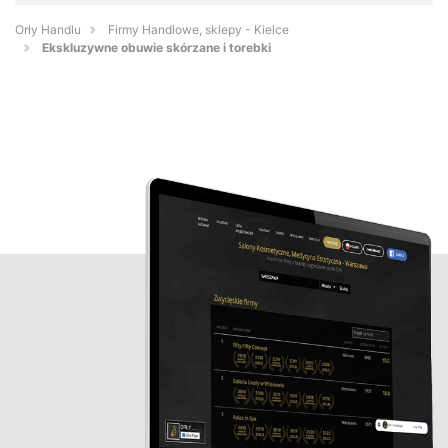
Orły Handlu
Firmy Handlowe, sklepy - Kielce
Ekskluzywne obuwie skórzane i torebki