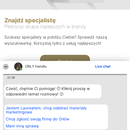
Znajdź specjalistę
Plebiscyt skupia najlepszych w branży
Szukasz specjalisty w pobliżu Ciebie? Sprawdź naszą
wyszukiwarkę. Korzystaj tylko z usług najlepszych!
Szukaj
ORŁY Handlu
Live chat
21:39
Cześć, chętnie Ci pomogę! 🙂 Kliknij proszę w
odpowiedni temat rozmowy! 🙂
Organizator plebiscytu
Plebiscyt
Kontakt
Jestem Laureatem, chcę odebrać materiały
Bright Side Solutions sp. z o.
Laureaci
Kontakt
marketingowe
o. sp. k.
Lista
ul. Ruska 22
wszystkich
Chcę zgłosić swoją firmę do Orłów
Wrocław 50-079
Laureatów
Mam inną sprawę
KRS 0000749100 | Regon
Zasady