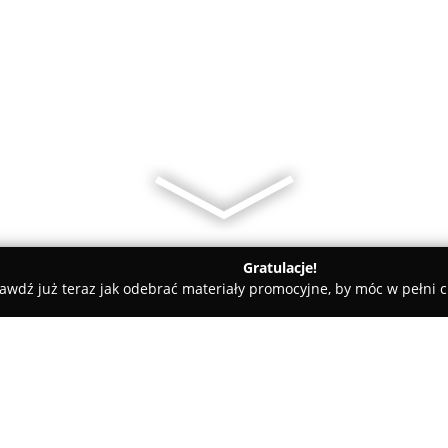
Gratulacje!
awdź już teraz jak odebrać materiały promocyjne, by móc w pełni c
U Milenki - sklep spożywczo-procentowy
ntowy