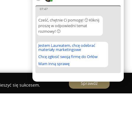
07:47
Cześć, chętnie Ci pomogę! 🙂 Kliknij
proszę w odpowiedni temat
rozmowy! 🙂
Jestem Laureatem, chcę odebrać
materiały marketingowe
Chcę zgłosić swoją firmę do Orłów
Mam inną sprawę
Sprawdź
ieszyć się sukcesem.