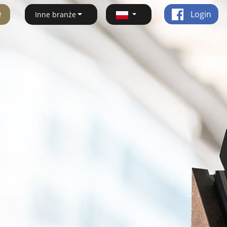
ę
Login
Inne branże