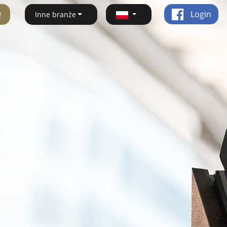
ę
Login
Inne branże