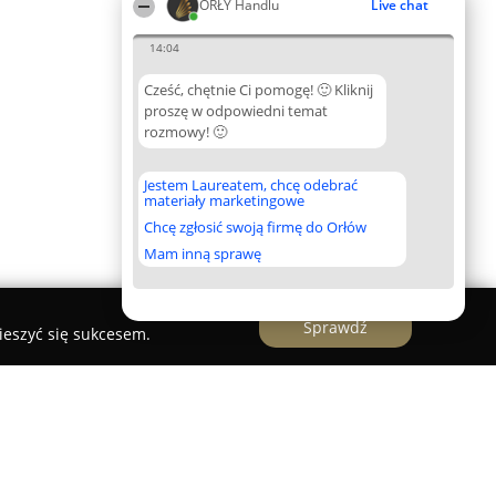
ORŁY Handlu
Live chat
14:04
Cześć, chętnie Ci pomogę! 🙂 Kliknij
proszę w odpowiedni temat
rozmowy! 🙂
Jestem Laureatem, chcę odebrać
materiały marketingowe
Chcę zgłosić swoją firmę do Orłów
Mam inną sprawę
Sprawdź
ieszyć się sukcesem.