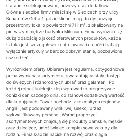
starannie selekcjonowanej odzieży oraz dodatków.
Główna siedziba firmy mieści się w Siedlcach przy ulicy
Bohaterów Getta 1, gdzie klienci mają do dyspozycji
przestronny lokal o powierzchni 711 m², zlokalizowany na
pierwszym piętrze budynku Milenium. Firma wyróżnia się
dużą dbałością o jakość oferowanych produktów, każda
sztuka jest szczegółowo kontrolowana i na półki trafiają
wyłącznie artykuły w bardzo dobrym stanie, pozbawione
uszkodzeń.
Wyróżnikiem oferty Ubieram jest regularna, cotygodniowa
pełna wymiana asortymentu, gwarantująca stały dostęp
do świeżych i różnorodnych ubrań oraz galanterii. Po
każdej rotacji kolekcji sklep wprowadza progresywne
obniżki cen każdego dnia, co stanowi dodatkową wartość
dla kupujących. Towar pochodzi z rozmaitych regionów
Anglii i jest poddawany wnikliwej selekcji przez
wykwalifikowany personel. Wśród propozycji
asortymentowych znajdują się produkty damskie, męskie
oraz dziecięce, umożliwiając kompleksowe zakupy dla
rodzin. Firma kładzie nacisk na rozwój oraz ciągłe