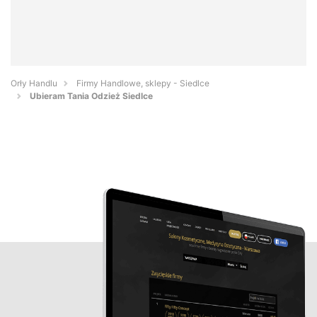
Orły Handlu
Firmy Handlowe, sklepy - Siedlce
Ubieram Tania Odzież Siedlce