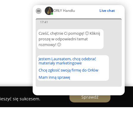
ORŁY Handlu
Live chat
17:41
Cześć, chętnie Ci pomogę! 🙂 Kliknij
proszę w odpowiedni temat
rozmowy! 🙂
Jestem Laureatem, chcę odebrać
materiały marketingowe
Chcę zgłosić swoją firmę do Orłów
Mam inną sprawę
Sprawdź
ieszyć się sukcesem.