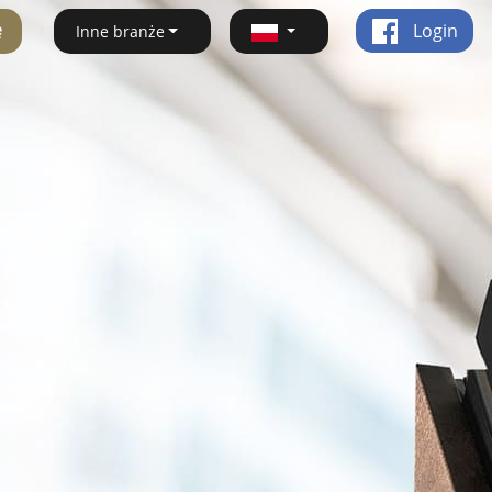
ę
Login
Inne branże