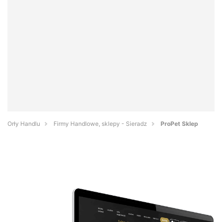
Orły Handlu
Firmy Handlowe, sklepy - Sieradz
ProPet Sklep