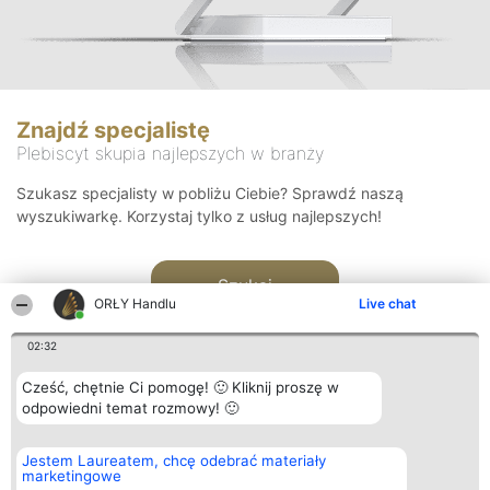
Znajdź specjalistę
Plebiscyt skupia najlepszych w branży
Szukasz specjalisty w pobliżu Ciebie? Sprawdź naszą
wyszukiwarkę. Korzystaj tylko z usług najlepszych!
Szukaj
ORŁY Handlu
Live chat
02:32
Cześć, chętnie Ci pomogę! 🙂 Kliknij proszę w
odpowiedni temat rozmowy! 🙂
Organizator plebiscytu
Plebiscyt
Kontakt
Jestem Laureatem, chcę odebrać materiały
Bright Side Solutions sp. z o.
Laureaci
Kontakt
marketingowe
o. sp. k.
Lista