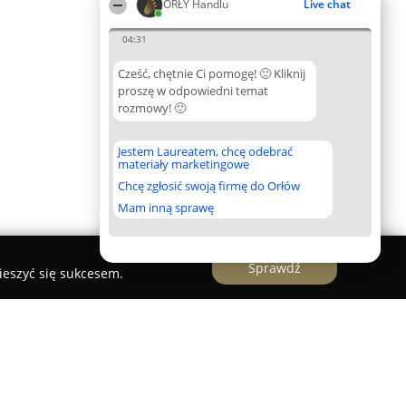
ORŁY Handlu
Live chat
04:31
Cześć, chętnie Ci pomogę! 🙂 Kliknij
proszę w odpowiedni temat
rozmowy! 🙂
Jestem Laureatem, chcę odebrać
materiały marketingowe
Chcę zgłosić swoją firmę do Orłów
Mam inną sprawę
Sprawdź
ieszyć się sukcesem.