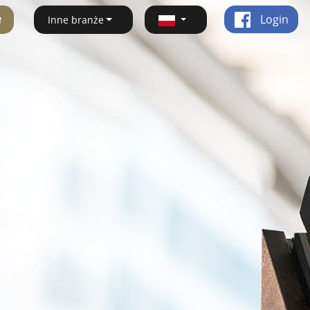
ę
Login
Inne branże