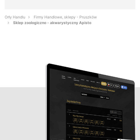
Orły Handlu
Firmy Handlowe, sklepy - Pruszków
Sklep zoologiczno - akwarystyczny Apisto