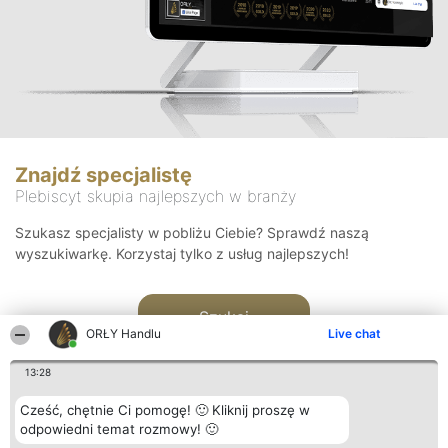
Znajdź specjalistę
Plebiscyt skupia najlepszych w branży
Szukasz specjalisty w pobliżu Ciebie? Sprawdź naszą
wyszukiwarkę. Korzystaj tylko z usług najlepszych!
Szukaj
ORŁY Handlu
Live chat
13:28
Cześć, chętnie Ci pomogę! 🙂 Kliknij proszę w
odpowiedni temat rozmowy! 🙂