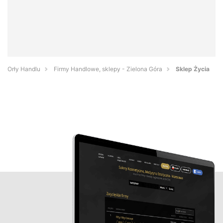
Orły Handlu
Firmy Handlowe, sklepy - Zielona Góra
Sklep Życia