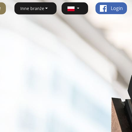
ę
Login
Inne branże