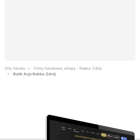
Orły Handlu
Firmy Handlowe, sklepy - Rabka-Zdrój
Butik Azja Rabka-Zdrój