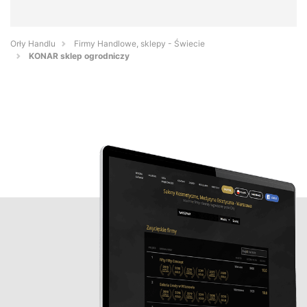
Orły Handlu
Firmy Handlowe, sklepy - Świecie
KONAR sklep ogrodniczy