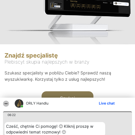
Znajdź specjalistę
Plebiscyt skupia najlepszych w branży
Szukasz specjalisty w pobliżu Ciebie? Sprawdź naszą
wyszukiwarkę. Korzystaj tylko z usług najlepszych!
Szukaj
ORŁY Handlu
Live chat
06:22
Cześć, chętnie Ci pomogę! 🙂 Kliknij proszę w
odpowiedni temat rozmowy! 🙂