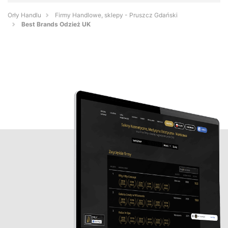
Orły Handlu
Firmy Handlowe, sklepy - Pruszcz Gdański
Best Brands Odzież UK