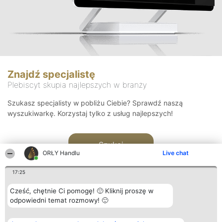
Znajdź specjalistę
Plebiscyt skupia najlepszych w branży
Szukasz specjalisty w pobliżu Ciebie? Sprawdź naszą
wyszukiwarkę. Korzystaj tylko z usług najlepszych!
Szukaj
ORŁY Handlu
Live chat
17:25
Cześć, chętnie Ci pomogę! 🙂 Kliknij proszę w
odpowiedni temat rozmowy! 🙂
Organizator plebiscytu
Plebiscyt
Kontakt