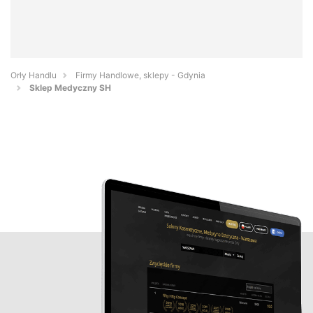
Orły Handlu
Firmy Handlowe, sklepy - Gdynia
Sklep Medyczny SH