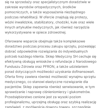
się na sprzedaży oraz specjalistycznym doradztwie w
zakresie wyrobów ortopedycznych, środków
pomocniczych, a także wyposażenia niezbędnego
podczas rehabilitacji. W ofercie znajdują się protezy,
wózki inwalidzkie, stabilizatory, chodziki, kule oraz wiele
innych artykułów medycznych, jak również narzędzia
wykorzystywane w opiece zdrowotnej.
Oferowane wsparcie obejmuje także kompleksowe
doradztwo podczas procesu zakupu sprzętu, pozwalając
dobrać odpowiednie rozwiązania do indywidualnych
potrzeb każdego klienta. Sklep Medyczny SH cechuje się
efektywną obsługą wniosków o refundacje z Narodowego
Funduszu Zdrowia oraz PFRON, a także udzielaniem
porad dotyczących możliwości uzyskania dofinansowań.
Oferta firmy zawiera również możliwość wynajmu sprzętu
medycznego, co stanowi elastyczne rozwiązanie dla
pacjentów. Sklep zapewnia również serwisowanie, w tym
sprawdzanie i naprawę ciśnieniomierzy i glukometrów.
Przedsiębiorstwo cenione jest za wysoki poziom
profesjonalizmu, uprzejmą obsługę oraz szybką realizację
zamówień, z możliwością dowozu towaru, szczególnie