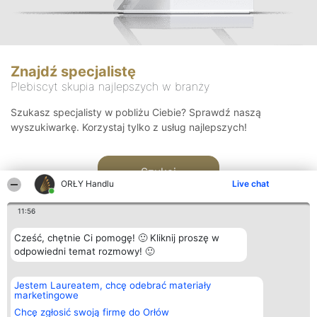
Znajdź specjalistę
Plebiscyt skupia najlepszych w branży
Szukasz specjalisty w pobliżu Ciebie? Sprawdź naszą
wyszukiwarkę. Korzystaj tylko z usług najlepszych!
Szukaj
ORŁY Handlu
Live chat
11:56
Cześć, chętnie Ci pomogę! 🙂 Kliknij proszę w
odpowiedni temat rozmowy! 🙂
Organizator plebiscytu
Plebiscyt
Kontakt
Jestem Laureatem, chcę odebrać materiały
Bright Side Solutions sp. z o.
Laureaci
Kontakt
marketingowe
o. sp. k.
Lista
ul. Ruska 22
wszystkich
Chcę zgłosić swoją firmę do Orłów